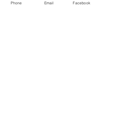
Phone
Email
Facebook
Personagens Vivos
Comentários
Escreva um comentário