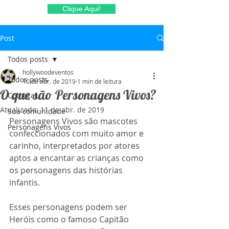
Clique Aqui!
Post
Todos posts
hollywoodeventos
Todos posts
10 de abr. de 2019
1 min de leitura
O que são Personagens Vivos?
Começar
Atualizado:
11 de abr. de 2019
Sua comunidade
Personagens Vivos são mascotes 
Personagens Vivos
confeccionados com muito amor e 
carinho, interpretados por atores 
aptos a encantar as crianças como 
os personagens das histórias 
infantis.
Esses personagens podem ser 
Heróis como o famoso Capitão 