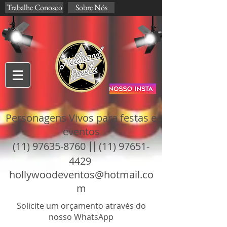
Trabalhe Conosco
Sobre Nós
Personagens Vivos para festas e
eventos
(11) 97635-8760
||
(11) 97651-
4429
hollywoodeventos@hotmail.co
m
Solicite um orçamento através do
nosso WhatsApp