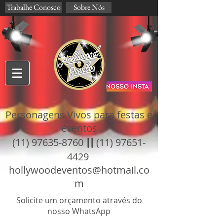
Trabalhe Conosco
Sobre Nós
Personagens Vivos para festas e
eventos
(11) 97635-8760
||
(11) 97651-
4429
hollywoodeventos@hotmail.co
m
Solicite um orçamento através do
nosso WhatsApp