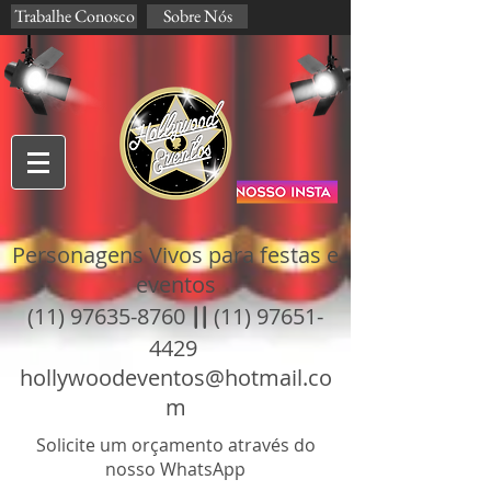
Trabalhe Conosco
Sobre Nós
Personagens Vivos para festas e
eventos
(11) 97635-8760
||
(11) 97651-
4429
hollywoodeventos@hotmail.co
m
Solicite um orçamento através do
nosso WhatsApp