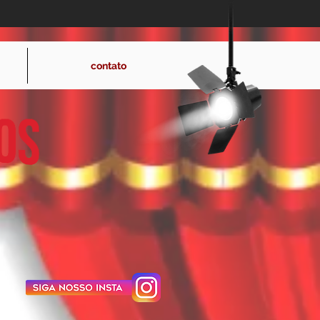
hollywoodeventos@hotmail.com
contato