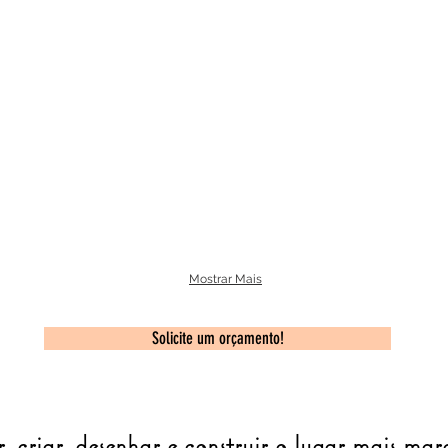
Mostrar Mais
Solicite um orçamento!
 criar, desenhar e construir o lugar mais ma