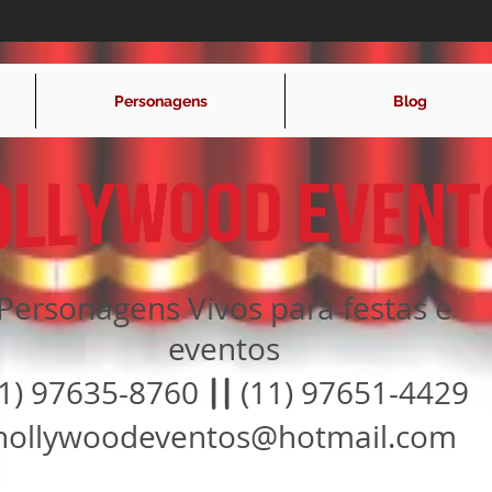
Personagens
Blog
Personagens Vivos para festas e
eventos
11) 97635-8760
||
(11) 97651-4429
hollywoodeventos@hotmail.com