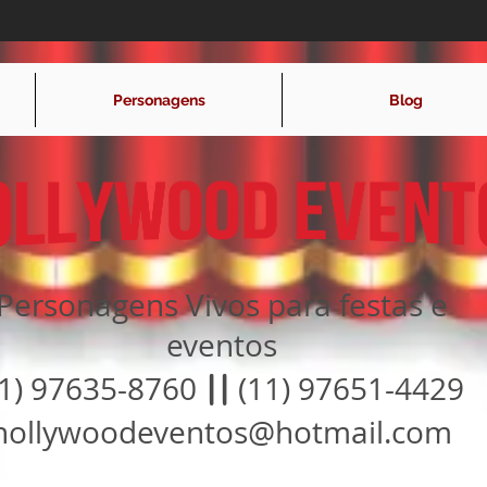
Personagens
Blog
Personagens Vivos para festas e
eventos
11) 97635-8760
||
(11) 97651-4429
hollywoodeventos@hotmail.com