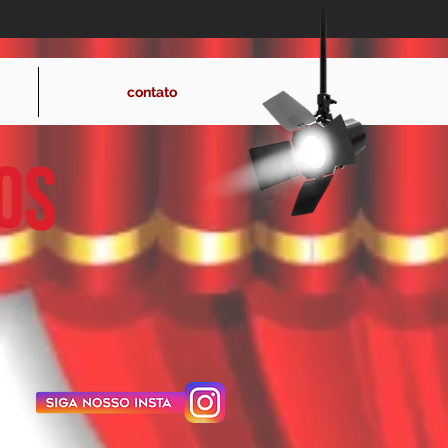
hollywoodeventos@hotmail.com
contato