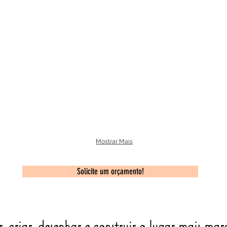
Mostrar Mais
Solicite um orçamento!
 criar, desenhar e construir o lugar mais ma