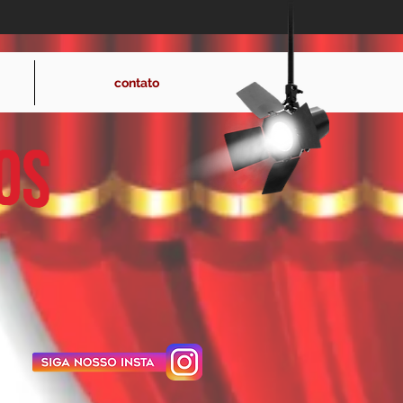
hollywoodeventos@hotmail.com
contato